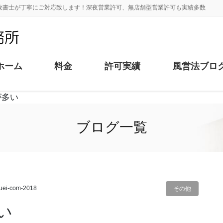
政書士が丁寧にご対応致します！深夜営業許可、無店舗型営業許可も実績多数
ホーム
料金
許可実績
風営法ブロ
が多い
ブログ一覧
uei-com-2018
その他
い