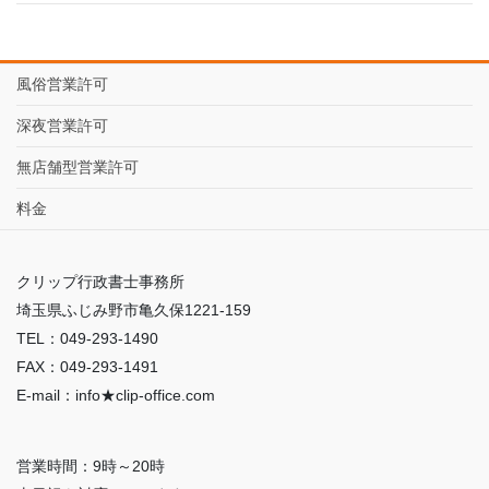
風俗営業許可
深夜営業許可
無店舗型営業許可
料金
クリップ行政書士事務所
埼玉県ふじみ野市亀久保1221-159
TEL：049-293-1490
FAX：049-293-1491
E-mail：info★clip-office.com
営業時間：9時～20時