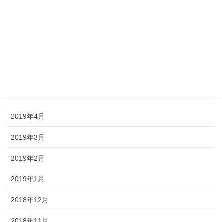
2019年10月
2019年9月
2019年8月
2019年6月
2019年5月
2019年4月
2019年3月
2019年2月
2019年1月
2018年12月
2018年11月