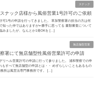
スナック
】スナック店様から風俗営業1号許可のご依頼
許可1号の申請を行ってきました。 草加警察署の担当の方は何
で知った仲ではありますが⇐勝手に思ってる 書類審査について
みましたが、なんとか1発OKを […]
無店舗型営業
警察署にて無店舗型性風俗営業許可の申請
デリヘル営業許可の申請に行って参りました。 浦和警察での申
それもすべて無店舗型の申請とは・・ めずらしいこともあるもの
務所は風営法専門事務所です。 […]