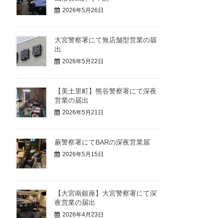
2026年5月26日
大宮警察署にて無店舗型営業の届
出
2026年5月22日
【美土里町】熊谷警察署にて深夜
営業の届出
2026年5月21日
蕨警察署にてBARの深夜営業届
2026年5月15日
【大宮南銀座】大宮警察署にて深
夜営業の届出
2026年4月23日