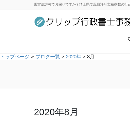
風営法許可でお困りですか？埼玉県で風俗許可実績多数の行
トップページ
>
ブログ一覧
>
2020年
>
8月
2020年8月