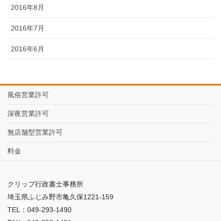
2016年8月
2016年7月
2016年6月
風俗営業許可
深夜営業許可
無店舗型営業許可
料金
クリップ行政書士事務所
埼玉県ふじみ野市亀久保1221-159
TEL：049-293-1490