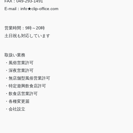
FAX：049-293-1491
E-mail：info★clip-office.com
営業時間：9時～20時
土日祝も対応しています
取扱い業務
・風俗営業許可
・深夜営業許可
・無店舗型風俗営業許可
・特定遊興飲食店許可
・飲食店営業許可
・各種変更届
・会社設立