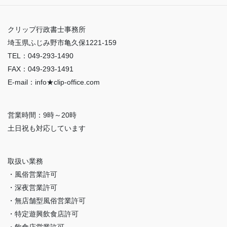
クリップ行政書士事務所
埼玉県ふじみ野市亀久保1221-159
TEL：049-293-1490
FAX：049-293-1491
E-mail：info★clip-office.com
営業時間：9時～20時
土日祝も対応しています
取扱い業務
・風俗営業許可
・深夜営業許可
・無店舗型風俗営業許可
・特定遊興飲食店許可