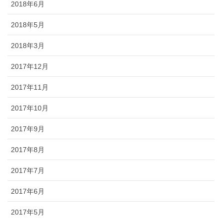
2018年6月
2018年5月
2018年3月
2017年12月
2017年11月
2017年10月
2017年9月
2017年8月
2017年7月
2017年6月
2017年5月