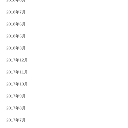
2018年7月
2018年6月
2018年5月
2018年3月
2017年12月
2017年11月
2017年10月
2017年9月
2017年8月
2017年7月