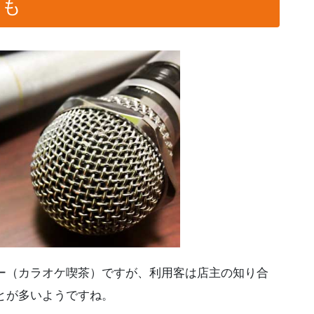
とも
ー（カラオケ喫茶）ですが、利用客は店主の知り合
とが多いようですね。