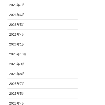
2026年7月
2026年6月
2026年5月
2026年4月
2026年1月
2025年10月
2025年9月
2025年8月
2025年7月
2025年5月
2025年4月