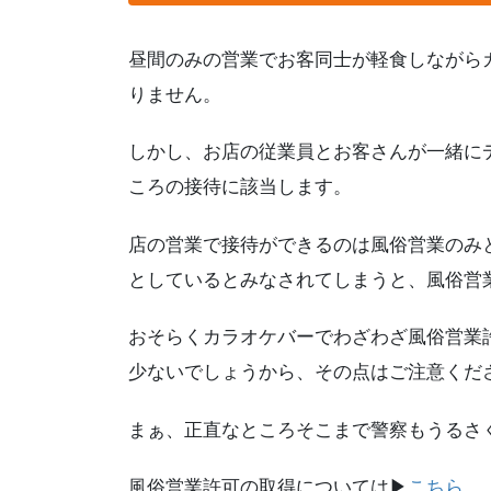
昼間のみの営業でお客同士が軽食しながら
りません。
しかし、お店の従業員とお客さんが一緒に
ころの接待に該当します。
店の営業で接待ができるのは風俗営業のみ
としているとみなされてしまうと、風俗営
おそらくカラオケバーでわざわざ風俗営業
少ないでしょうから、その点はご注意くだ
まぁ、正直なところそこまで警察もうるさ
風俗営業許可の取得については▶
こちら