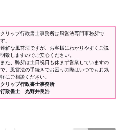
クリップ行政書士事務所は風営法専門事務所で
す。
難解な風営法ですが、お客様にわかりやすくご説
明致しますのでご安心ください。
また、弊所は土日祝日も休まず営業していますの
で、風営法の手続きでお困りの際はいつでもお気
軽にご相談ください。
クリップ行政書士事務所
行政書士 光野井良浩