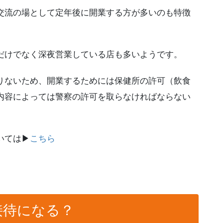
交流の場として定年後に開業する方が多いのも特徴
だけでなく深夜営業している店も多いようです。
りないため、開業するためには保健所の許可（飲食
内容によっては警察の許可を取らなければならない
いては▶
こちら
接待になる？