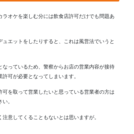
カラオケを楽しむ分には飲食店許可だけでも問題あ
デュエットをしたりすると、これは風営法でいうと
となっているため、警察からお店の営業内容が接待
業許可が必要となってしまいます。
許可を取って営業したいと思っている営業者の方は
さい。
く注意してくることもないとは思いますが。