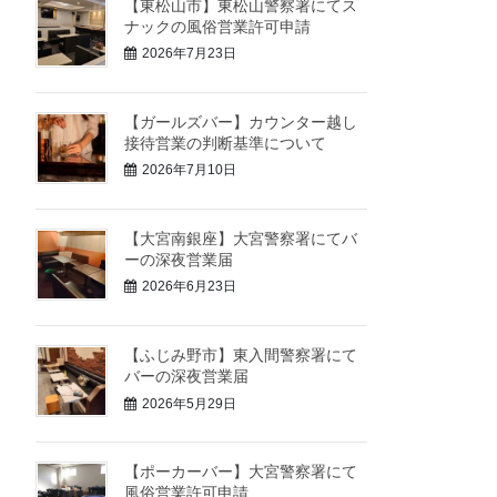
【東松山市】東松山警察署にてス
ナックの風俗営業許可申請
2026年7月23日
【ガールズバー】カウンター越し
接待営業の判断基準について
2026年7月10日
【大宮南銀座】大宮警察署にてバ
ーの深夜営業届
2026年6月23日
【ふじみ野市】東入間警察署にて
バーの深夜営業届
2026年5月29日
【ポーカーバー】大宮警察署にて
風俗営業許可申請