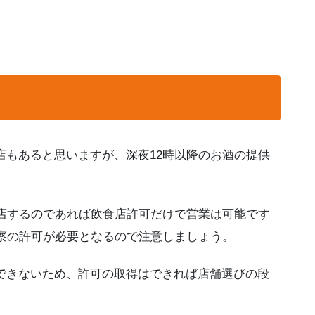
！
店もあると思いますが、深夜12時以降のお酒の提供
閉店するのであれば飲食店許可だけで営業は可能です
警察の許可が必要となるので注意しましょう。
できないため、許可の取得はできれば店舗選びの段