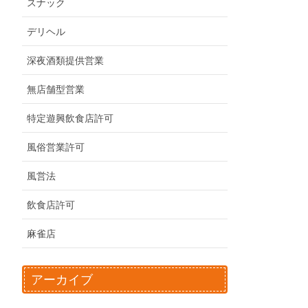
スナック
デリヘル
深夜酒類提供営業
無店舗型営業
特定遊興飲食店許可
風俗営業許可
風営法
飲食店許可
麻雀店
アーカイブ