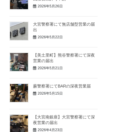
2026年5月26日
大宮警察署にて無店舗型営業の届
出
2026年5月22日
【美土里町】熊谷警察署にて深夜
営業の届出
2026年5月21日
蕨警察署にてBARの深夜営業届
2026年5月15日
【大宮南銀座】大宮警察署にて深
夜営業の届出
2026年4月23日