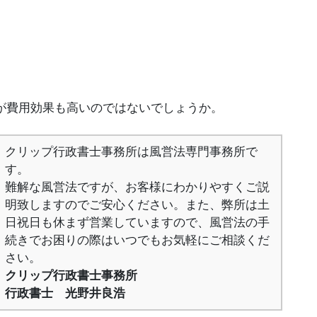
が費用効果も高いのではないでしょうか。
クリップ行政書士事務所は風営法専門事務所で
す。
難解な風営法ですが、お客様にわかりやすくご説
明致しますのでご安心ください。また、弊所は土
日祝日も休まず営業していますので、風営法の手
続きでお困りの際はいつでもお気軽にご相談くだ
さい。
クリップ行政書士事務所
行政書士 光野井良浩