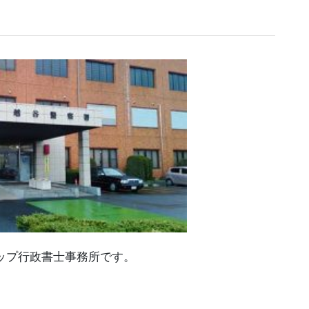
ップ行政書士事務所です。