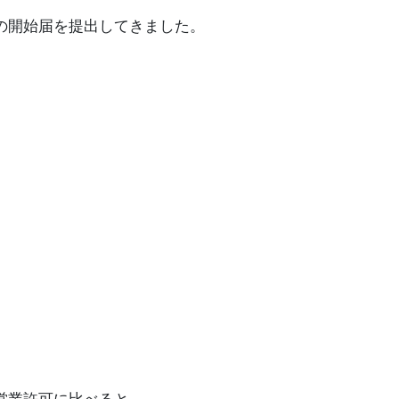
の開始届を提出してきました。
。