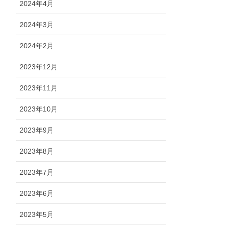
2024年4月
2024年3月
2024年2月
2023年12月
2023年11月
2023年10月
2023年9月
2023年8月
2023年7月
2023年6月
2023年5月