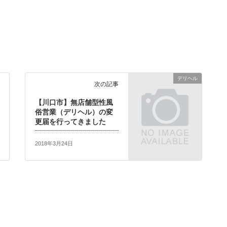
デリヘル
次の記事
【川口市】無店舗型性風
俗営業（デリヘル）の変
更届を行ってきました
2018年3月24日