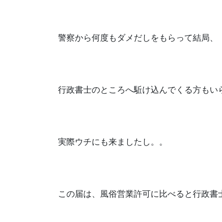
警察から何度もダメだしをもらって結局、
行政書士のところへ駈け込んでくる方もい
実際ウチにも来ましたし。。
この届は、風俗営業許可に比べると行政書