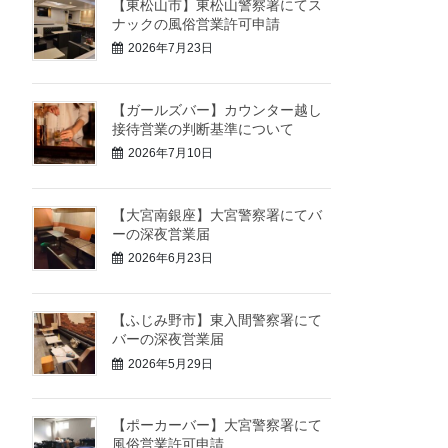
【東松山市】東松山警察署にてス
ナックの風俗営業許可申請
2026年7月23日
【ガールズバー】カウンター越し
接待営業の判断基準について
2026年7月10日
【大宮南銀座】大宮警察署にてバ
ーの深夜営業届
2026年6月23日
【ふじみ野市】東入間警察署にて
バーの深夜営業届
2026年5月29日
【ポーカーバー】大宮警察署にて
風俗営業許可申請