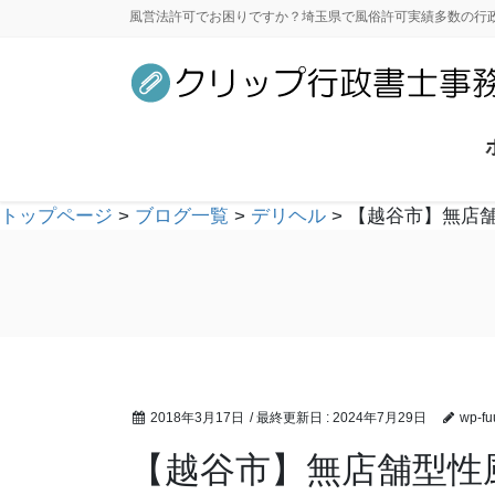
風営法許可でお困りですか？埼玉県で風俗許可実績多数の行
トップページ
>
ブログ一覧
>
デリヘル
>
【越谷市】無店
2018年3月17日
/ 最終更新日 :
2024年7月29日
wp-fu
【越谷市】無店舗型性