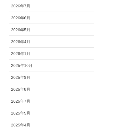
2026年7月
2026年6月
2026年5月
2026年4月
2026年1月
2025年10月
2025年9月
2025年8月
2025年7月
2025年5月
2025年4月