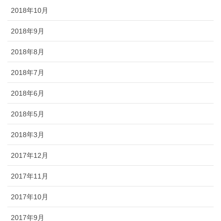
2018年10月
2018年9月
2018年8月
2018年7月
2018年6月
2018年5月
2018年3月
2017年12月
2017年11月
2017年10月
2017年9月