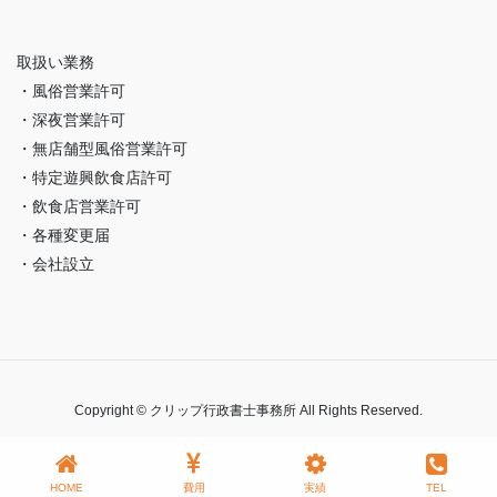
取扱い業務
・風俗営業許可
・深夜営業許可
・無店舗型風俗営業許可
・特定遊興飲食店許可
・飲食店営業許可
・各種変更届
・会社設立
Copyright © クリップ行政書士事務所 All Rights Reserved.
HOME
費用
実績
TEL