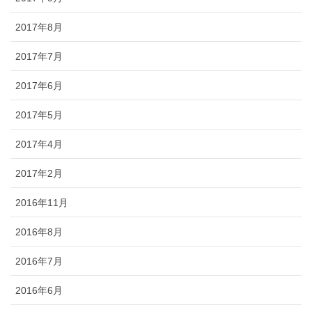
2017年8月
2017年7月
2017年6月
2017年5月
2017年4月
2017年2月
2016年11月
2016年8月
2016年7月
2016年6月