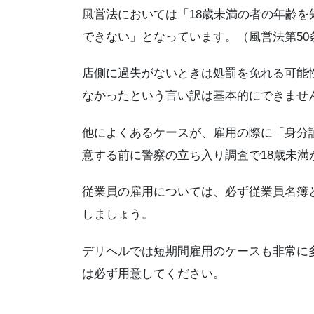
風営法においては「18歳未満の者の年齢
できない」となっています。（風営法第50
店側に過失がないとき
は処罰を免れる可能
なかったという言い訳は基本的にできませ
他によくあるケースが、雇用の際に「身分
意する前に警察の立ち入り調査で18歳未
従業員の雇用については、必ず従業員名簿
しましょう。
デリヘルでは短期間雇用のケースも非常に
は必ず用意してください。