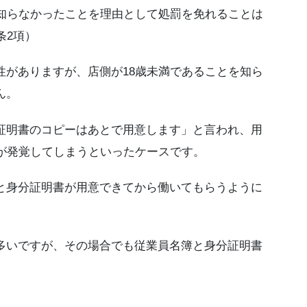
を知らなかったことを理由として処罰を免れることは
条2項）
性がありますが、店側が18歳未満であることを知ら
ん。
証明書のコピーはあとで用意します」と言われ、用
満が発覚してしまうといったケースです。
と身分証明書が用意できてから働いてもらうように
多いですが、その場合でも従業員名簿と身分証明書