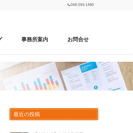
📞049-293-1490
グ
事務所案内
お問合せ
最近の投稿