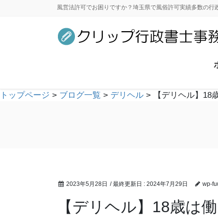
風営法許可でお困りですか？埼玉県で風俗許可実績多数の行
トップページ
>
ブログ一覧
>
デリヘル
>
【デリヘル】18
2023年5月28日
/ 最終更新日 :
2024年7月29日
wp-fu
【デリヘル】18歳は