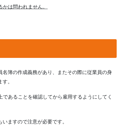
るかは問われません。
員名簿の作成義務があり、またその際に従業員の身
ます。
以上であることを確認してから雇用するようにしてく
もいますので注意が必要です。