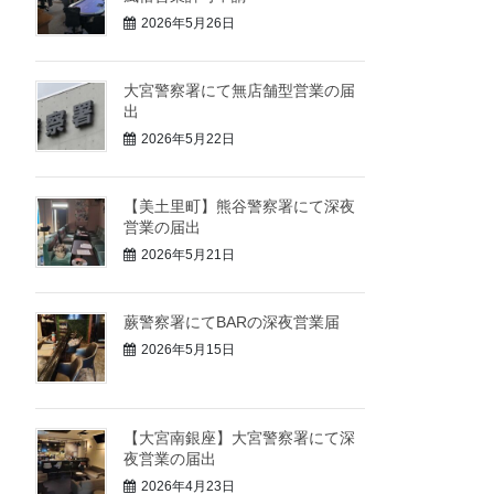
2026年5月26日
大宮警察署にて無店舗型営業の届
出
2026年5月22日
【美土里町】熊谷警察署にて深夜
営業の届出
2026年5月21日
蕨警察署にてBARの深夜営業届
2026年5月15日
【大宮南銀座】大宮警察署にて深
夜営業の届出
2026年4月23日