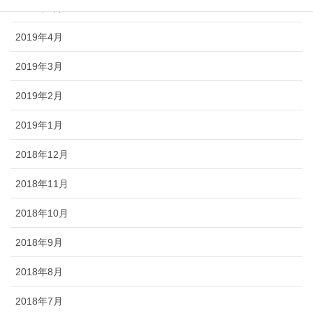
2019年5月
2019年4月
2019年3月
2019年2月
2019年1月
2018年12月
2018年11月
2018年10月
2018年9月
2018年8月
2018年7月