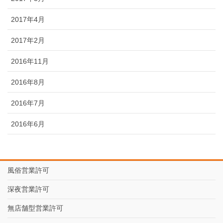
2017年4月
2017年2月
2016年11月
2016年8月
2016年7月
2016年6月
風俗営業許可
深夜営業許可
無店舗型営業許可