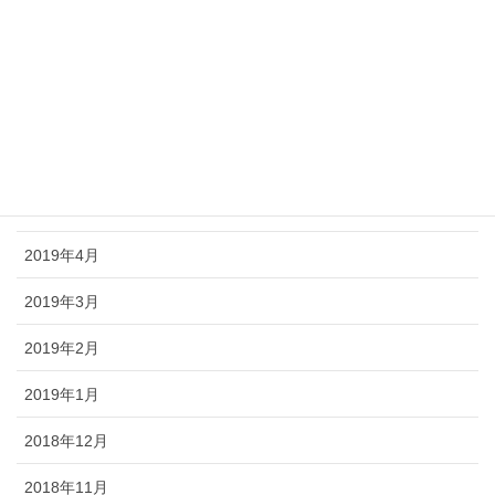
2019年10月
2019年9月
2019年8月
2019年6月
2019年5月
2019年4月
2019年3月
2019年2月
2019年1月
2018年12月
2018年11月