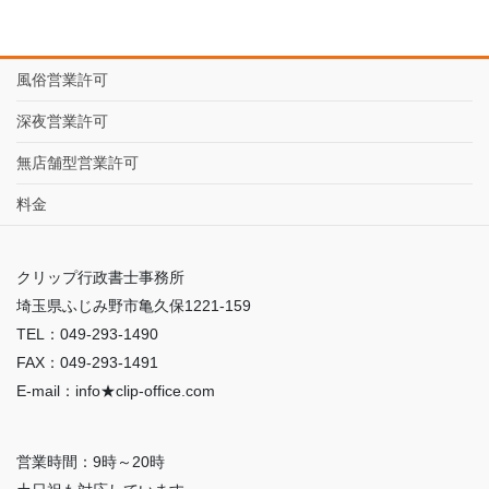
風俗営業許可
深夜営業許可
無店舗型営業許可
料金
クリップ行政書士事務所
埼玉県ふじみ野市亀久保1221-159
TEL：049-293-1490
FAX：049-293-1491
E-mail：info★clip-office.com
営業時間：9時～20時