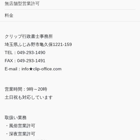
無店舗型営業許可
料金
クリップ行政書士事務所
埼玉県ふじみ野市亀久保1221-159
TEL：049-293-1490
FAX：049-293-1491
E-mail：info★clip-office.com
営業時間：9時～20時
土日祝も対応しています
取扱い業務
・風俗営業許可
・深夜営業許可