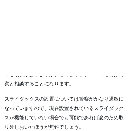
スライダックスを設置してしまうとツマミをひねれば
（スライド式もあり）簡単に暗くできてしまうので基
本的に設置自体が禁止となっています。
ただし状況によって、ミニマムの明るさが最低基準値
以上ある場合、またはスライダックスのツマミ自体は
機能せず（明るさが調節できない状態）オンオフスイ
ッチのみ使用している場合は設置していても許可が下
りる場合がありますが、そのようなケースの場合は警
察と相談することになります。
スライダックスの設置については警察がかなり過敏に
なっていますので、現在設置されているスライダック
スが機能していない場合でも可能であれば念のため取
り外しおいたほうが無難でしょう。